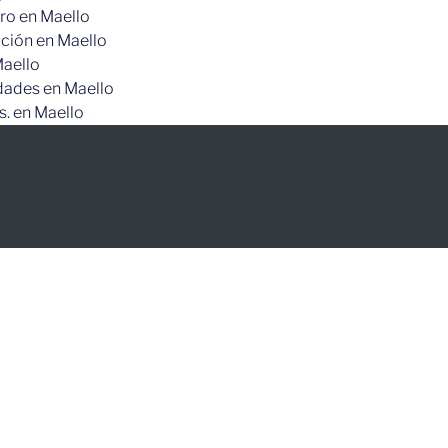
ero en Maello
ación en Maello
Maello
idades en Maello
. en Maello