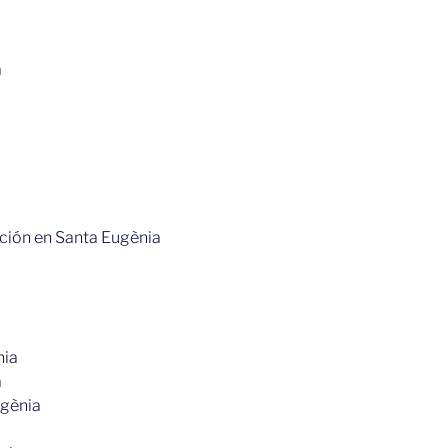
a
ción en Santa Eugènia
nia
a
ugènia